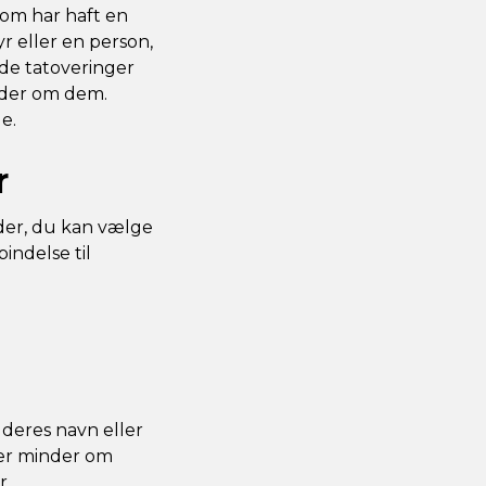
som har haft en
r eller en person,
nde tatoveringer
inder om dem.
e.
r
der, du kan vælge
indelse til
 deres navn eller
der minder om
r.