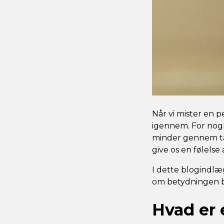
Når vi mister en 
igennem. For nog
minder gennem tat
give os en følelse
I dette blogindlæg
om betydningen b
Hvad er 