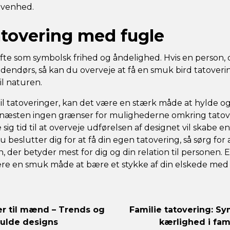
ivenhed.
tovering med fugle
fte som symbolsk frihed og åndelighed. Hvis en person, 
dendørs, så kan du overveje at få en smuk bird tatoveri
il naturen.
l tatoveringer, kan det være en stærk måde at hylde o
 næsten ingen grænser for mulighederne omkring tatove
 sig tid til at overveje udførelsen af designet vil skabe en
 beslutter dig for at få din egen tatovering, så sørg for at
n, der betyder mest for dig og din relation til personen.
ære en smuk måde at bære et stykke af din elskede med
r til mænd – Trends og
Familie tatovering: Sy
lfulde designs
kærlighed i fam