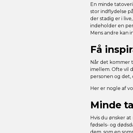
En minde tatoverin
stor indflydelse p
der stadig er i li
indeholder en per
Mens andre kan in
Få inspi
Når det kommer ti
imellem. Ofte vil 
personen og det,
Her er nogle af vor
Minde t
Hvis du ønsker at
fødsels- og dødsd
dem, som en somme