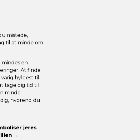
du mistede,
ng til at minde om
g mindes en
ringer. At finde
 varig hyldest til
 tage dig tid til
 En minde
 dig, hvorend du
mbolisér jeres
ilien →