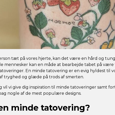
person tæt på vores hjerte, kan det være en hård og tun
le mennesker kan en måde at bearbejde tabet på være 
overinger. En minde tatovering er en evig hyldest til v
 af tryghed og glæde på trods af smerten.
 vil vi give dig inspiration til minde tatoveringer samt f
ag nogle af de mest populære designs.
en minde tatovering?