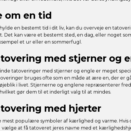
 om en tid
hylde en bestemt tid i dit liv, kan du overveje en tatover
. Det kan være et bestemt sted, en dag, eller noget so
eksempel et ur eller en sommerfugl.
tovering med stjerner og 
nde tatoveringer med stjerner og engle er meget specie
toveringer bruges ofte som en måde at ære en, der er gået
øjeblik i livet. Stjernerne og englene repræsenterer fred
hvilket gør dem til et inderligt valg til at mindes.
tovering med hjerter
de mest populære symboler af kærlighed og varme. Hvis
 vælge at få tatoveret jeres navne med et kærlighedshjer