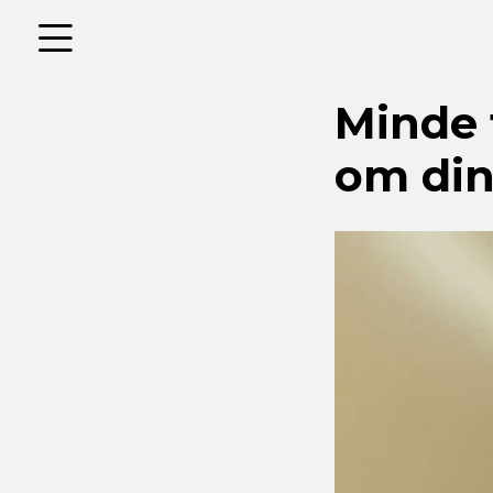
Minde 
om di