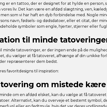
g er en tattoo, der er designet for at hylde en person, 
å vores liv. Det kan være en afdød slægtning, ven, kæledy
ve, men som vi har haft en dyb forbindelse med. Nogle mi
sons navn, fødsels- og dødsdatoer, eller et citat, der m
deholde symboler som engle, hjerter, stjerner eller fugl
ration til minde tatoveringe
l minde tatoveringer, er der ingen ende på de mulighe
det, du vælger at få tatoveret, afhænge af din unikke forb
 der repræsenterer dem bedst.
es favoritdesigns til inspiration:
atovering om mistede kære
 minde om en afdød elsket, kan du vælge at få tatoveret
atoer. Alternativt, kan du overveje et bestemt symbol, 
rfugl eller en fedtmule, hvis det var deres yndlingsdy