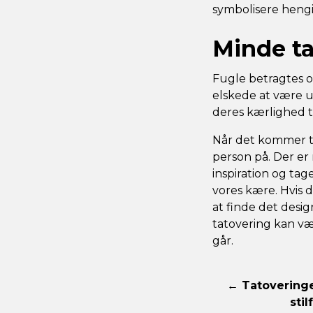
symbolisere heng
Minde ta
Fugle betragtes o
elskede at være u
deres kærlighed t
Når det kommer ti
person på. Der er
inspiration og tage
vores kære. Hvis du
at finde det desig
tatovering kan v
går.
← Tatoveringe
sti