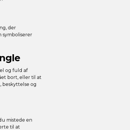
ing, der
m symboliserer
engle
l og fuld af
 bort, eller til at
, beskyttelse og
 du mistede en
te til at