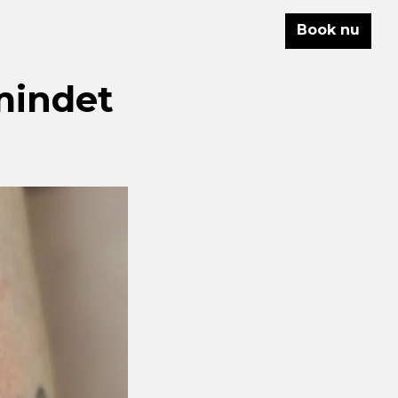
Book nu
mindet