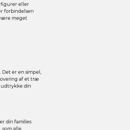
igurer eller
er forbindelsen
t være meget
 Det er en simpel,
overing af et træ
 udtrykke din
r din families
, som alle