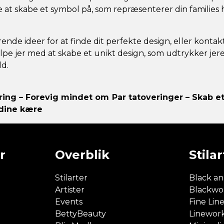
at skabe et symbol på, som repræsenterer din families h
rende ideer for at finde dit perfekte design, eller kontak
ælpe jer med at skabe et unikt design, som udtrykker jer
d.
ring – Forevig mindet om
Par tatoveringer – Skab et
dine kære
r
Overblik
Stilar
Stilarter
Black an
Artister
Blackwo
Events
Fine Lin
BettyBeauty
Linewor