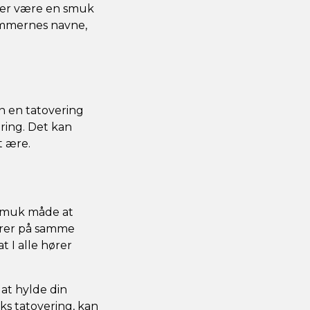
nger være en smuk
lemmernes navne,
an en tatovering
ring. Det kan
t ære.
 smuk måde at
erer på samme
t I alle hører
at hylde din
ks tatovering, kan