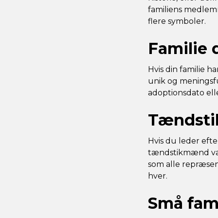
familiens medlemm
flere symboler.
Familie 
Hvis din familie h
unik og meningsfu
adoptionsdato elle
Tændsti
Hvis du leder eft
tændstikmænd være
som alle repræsen
hver.
Små fami