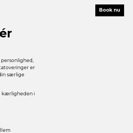
Book nu
ér
 personlighed,
tatoveringer er
in særlige
e kærligheden i
ellem