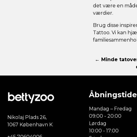
det være en måde 
værdier.
Brug disse inspire
Tattoo. Vi kan hj
familiesammenhol
← Minde tatove
Åbningstide
Mandag – Fredag
09:00 - 20:00
Nikolaj Plads 26,
Lørdag
1067 København K
10:00 - 17:00
+45 70604006