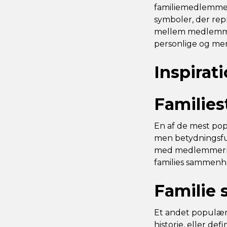
familiemedlemmer 
symboler, der rep
mellem medlemmer 
personlige og men
Inspirati
Familie
En af de mest popu
men betydningsful
med medlemmernes
families sammenh
Familie 
Et andet populært
historie, eller de