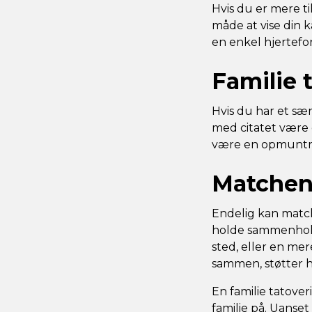
Hvis du er mere ti
måde at vise din 
en enkel hjertefor
Familie 
Hvis du har et sær
med citatet være 
være en opmuntring
Matchend
Endelig kan matc
holde sammenhold
sted, eller en mere
sammen, støtter h
En familie tatove
familie på. Uanse