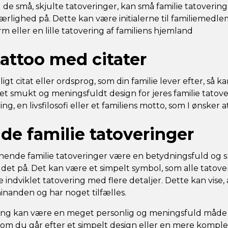
l de små, skjulte tatoveringer, kan små familie tatoveri
kærlighed på. Dette kan være initialerne til familiemed
m eller en lille tatovering af familiens hjemland
tattoo med citater
ligt citat eller ordsprog, som din familie lever efter, så k
et smukt og meningsfuldt design for jeres familie tatove
, en livsfilosofi eller et familiens motto, som I ønsker a
e familie tatoveringer
hende familie tatoveringer være en betydningsfuld og
et på. Det kan være et simpelt symbol, som alle tatov
 indviklet tatovering med flere detaljer. Dette kan vise, a
inanden og har noget tilfælles.
ring kan være en meget personlig og meningsfuld måde 
t om du går efter et simpelt design eller en mere komple