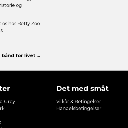
istorie og
t os hos Betty Zoo
es
 bånd for livet →
ter
Det med småt
d Grey
Vilkår & Betingelser
rk
Handelsbetingelser
e
k