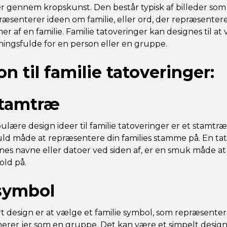
gennem kropskunst. Den består typisk af billeder som f
ræsenterer ideen om familie, eller ord, der repræsenter
af en familie. Familie tatoveringer kan designes til a
ingsfulde for en person eller en gruppe.
on til familie tatoveringer:
stamtræ
lære design ideer til familie tatoveringer er et stamtræ.
d måde at repræsentere din families stamme på. En tat
 navne eller datoer ved siden af, er en smuk måde at
old på.
symbol
 design er at vælge et familie symbol, som repræsentere
finerer jer som en gruppe. Det kan være et simpelt design