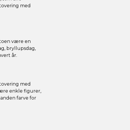
atovering med
datoen være en
g, bryllupsdag,
vert år.
tatovering med
ære enkle figurer,
 anden farve for