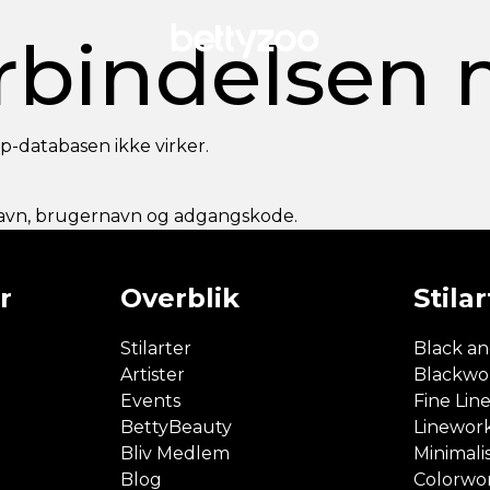
rbindelsen 
pp-databasen ikke virker.
enavn, brugernavn og adgangskode.
r
Overblik
Stilar
Stilarter
Black an
Artister
Blackwo
Events
Fine Lin
BettyBeauty
Linewor
Bliv Medlem
Minimali
Blog
Colorwo