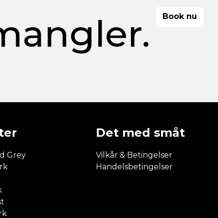
mangler.
Book nu
ter
Det med småt
d Grey
Vilkår & Betingelser
rk
Handelsbetingelser
e
k
st
rk