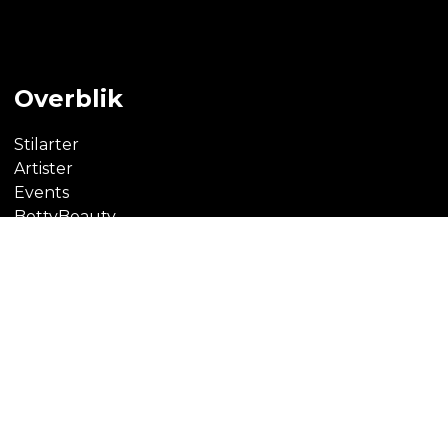
Overblik
Stilarter
Artister
Events
BettyBeauty
Bliv Medlem
Blog
FAQ
Kontakt
Stilarter