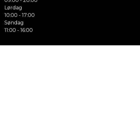
09:00 - 20:00
Lørdag
10:00 - 17:00
Søndag
11:00 - 16:00
Overblik
Stilarter
Artister
Events
BettyBeauty
Bliv Medlem
Blog
FAQ
Kontakt