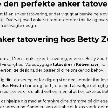
 den perfekte anker tatove
t få en anker tatovering, er det vigtigt at tænke nøje o
g. Overvej, hvad ankeret repræsenterer i dit liv, og hvo
dit valgte design.
nker tatovering hos Betty 
m at få en smuk anker tatovering, er vi hos Betty Zoo T
il virkelighed. Vores dygtige
tatovører i København
har 
rsonlige designs, der passer til dine ønsker og behov.
gtig din tatovering er for dig, og vi er dedikerede til at le
else. Hvis du har brug for hjælp med at vælge det rigtig
 tid hos os, er du altid velkommen til at kontakte os Be
ad os hjælpe dig med at forankre dine drømme på din e
r tatovering. Sammen kan vi skabe et kunstværk, der m