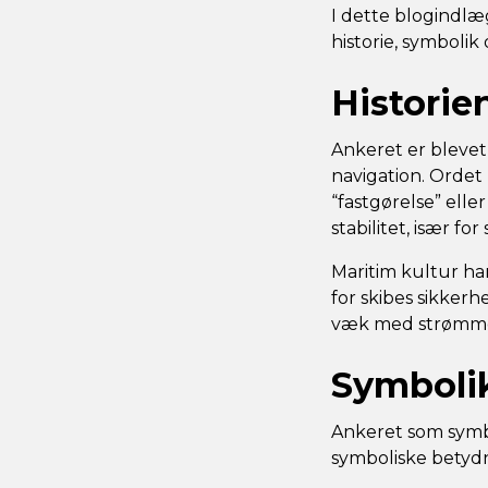
I dette blogindlæ
historie, symboli
Historie
Ankeret er blevet
navigation. Ordet 
“fastgørelse” elle
stabilitet, især f
Maritim kultur har
for skibes sikkerh
væk med strømmen
Symbolik
Ankeret som symbo
symboliske betydn