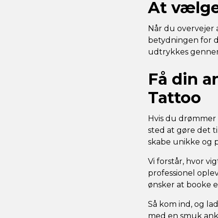
At vælge
Når du overvejer a
betydningen for di
udtrykkes gennem 
Få din a
Tattoo
Hvis du drømmer o
sted at gøre det t
skabe unikke og pe
Vi forstår, hvor vi
professionel oplev
ønsker at booke en
Så kom ind, og l
med en smuk anke