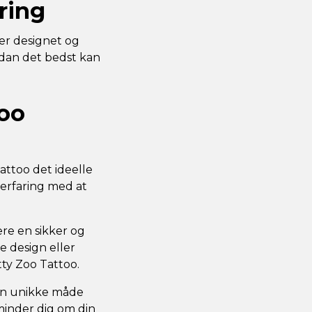
ring
ver designet og
rdan det bedst kan
Zoo
attoo det ideelle
erfaring med at
vere en sikker og
e design eller
tty Zoo Tattoo.
gen unikke måde
inder dig om din