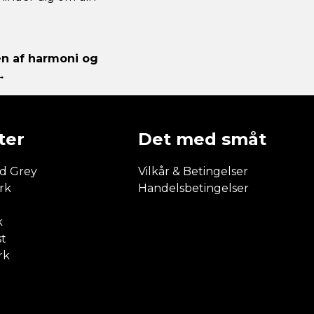
en af harmoni og
→
ter
Det med småt
d Grey
Vilkår & Betingelser
rk
Handelsbetingelser
e
k
st
rk