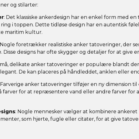
oner og stilarter:
er
: Det klassiske ankerdesign har en enkel form med en t
ring i toppen. Dette tidløse design har en autentisk føle
e maritim kultur.
: Nogle foretrækker realistiske anker tatoveringer, der 
isse designs har ofte skygger og detaljer for at give en 
Små, delikate anker tatoveringer er populære blandt de
elegant. De kan placeres på håndleddet, anklen eller en
: Farverige anker tatoveringer tilføjer en ny dimension ti
lå farver for at repræsentere vand eller andre farver for
signs
: Nogle mennesker vælger at kombinere ankeret
menter, som hjerte, fugle eller citater, for at give tatov