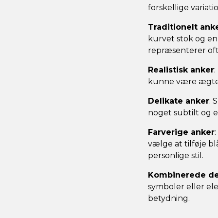
forskellige variati
Traditionelt ank
kurvet stok og en 
repræsenterer oft
Realistisk anker
kunne være ægte. D
Delikate anker
: 
noget subtilt og 
Farverige anker
vælge at tilføje b
personlige stil.
Kombinerede de
symboler eller ele
betydning.‍