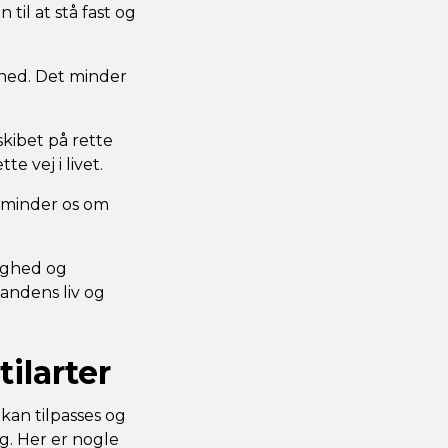
 til at stå fast og
ghed. Det minder
skibet på rette
e vej i livet.
t minder os om
lighed og
nandens liv og
ilarter
kan tilpasses og
ng. Her er nogle