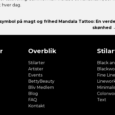
t hver dag.
 symbol på magt og frihed
Mandala Tattoo: En verd
skønhed 
r
Overblik
Stilar
Stilarter
Black an
Artister
Blackwo
Events
Fine Lin
BettyBeauty
Linewor
Bliv Medlem
Minimali
Blog
Colorwo
FAQ
Text
Kontakt