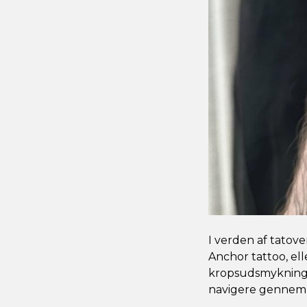
I verden af tatove
Anchor tattoo, el
kropsudsmykning; 
navigere gennem l