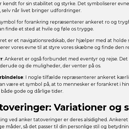
r kendt for sin stabilitet og styrke. Det symboliserer evnen
, selv når livet bringer udfordringer.
symbol for forankring repræsenterer ankeret ro og try
kan finde et sted at hvile og føle os trygge.
ret er et navigationsredskab, der hjælper med at holde 
erer vores evne til at styre vores skæbne og finde den rett
r
: Ankeret er også forbundet med eventyr og rejse. De
derude og de muligheder, der venter på os.
rbindelse
: I nogle tilfælde repræsenterer ankeret kær
kan være et symbol på, at to mennesker er forankret i hi
 både gode og dårlige tider.
overinger: Variationer og st
ing ved anker tatoveringer er deres alsidighed. Ankeret 
ge måder, så det passer til din personlige stil og betydni