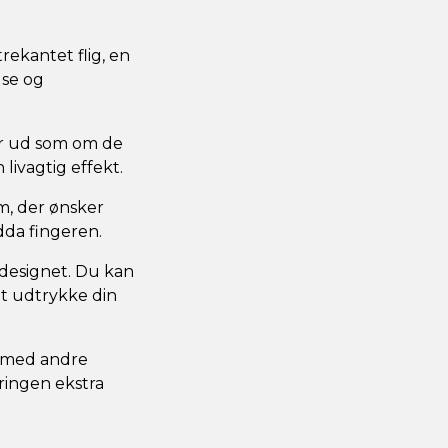
rekantet flig, en
lse og
ser ud som om de
livagtig effekt.
m, der ønsker
dda fingeren.
l designet. Du kan
 at udtrykke din
 med andre
eringen ekstra