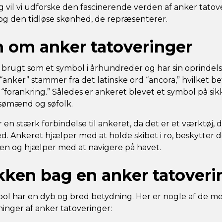
g vil vi udforske den fascinerende verden af anker tatov
k og den tidløse skønhed, de repræsenterer.
n om anker tatoveringer
 brugt som et symbol i århundreder og har sin oprindelse
“anker” stammer fra det latinske ord “ancora,” hvilket b
r “forankring.” Således er ankeret blevet et symbol på s
or sømænd og søfolk.
 en stærk forbindelse til ankeret, da det er et værktøj,
ed. Ankeret hjælper med at holde skibet i ro, beskytter 
 og hjælper med at navigere på havet.
ken bag en anker tatoveri
l har en dyb og bred betydning. Her er nogle af de me
inger af anker tatoveringer: