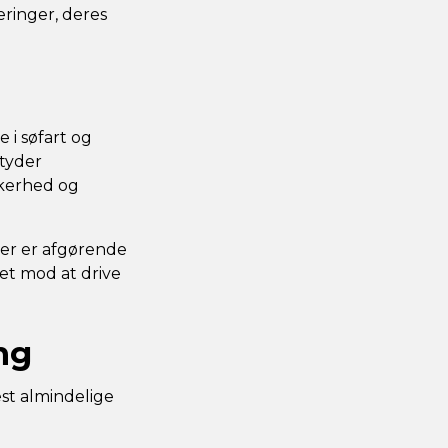
eringer, deres
 i søfart og
etyder
ikkerhed og
 der er afgørende
det mod at drive
ng
st almindelige